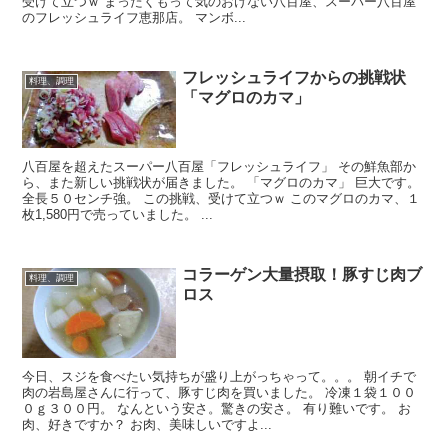
受けて立つｗ まったくもって気のおけない八百屋、スーパー八百屋
のフレッシュライフ恵那店。 マンボ...
フレッシュライフからの挑戦状
料理、調理
「マグロのカマ」
八百屋を超えたスーパー八百屋「フレッシュライフ」 その鮮魚部か
ら、また新しい挑戦状が届きました。 「マグロのカマ」 巨大です。
全長５０センチ強。 この挑戦、受けて立つｗ このマグロのカマ、１
枚1,580円で売っていました。 ...
コラーゲン大量摂取！豚すじ肉ブ
料理、調理
ロス
今日、スジを食べたい気持ちが盛り上がっちゃって。。。 朝イチで
肉の岩島屋さんに行って、豚すじ肉を買いました。 冷凍１袋１００
０ｇ３００円。 なんという安さ。驚きの安さ。 有り難いです。 お
肉、好きですか？ お肉、美味しいですよ...