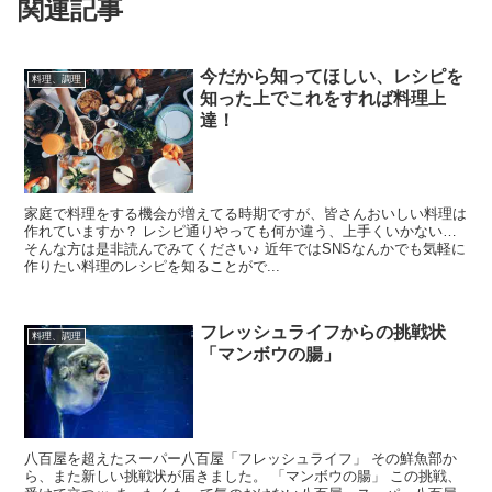
関連記事
今だから知ってほしい、レシピを
料理、調理
知った上でこれをすれば料理上
達！
家庭で料理をする機会が増えてる時期ですが、皆さんおいしい料理は
作れていますか？ レシピ通りやっても何か違う、上手くいかない…
そんな方は是非読んでみてください♪ 近年ではSNSなんかでも気軽に
作りたい料理のレシピを知ることがで...
フレッシュライフからの挑戦状
料理、調理
「マンボウの腸」
八百屋を超えたスーパー八百屋「フレッシュライフ」 その鮮魚部か
ら、また新しい挑戦状が届きました。 「マンボウの腸」 この挑戦、