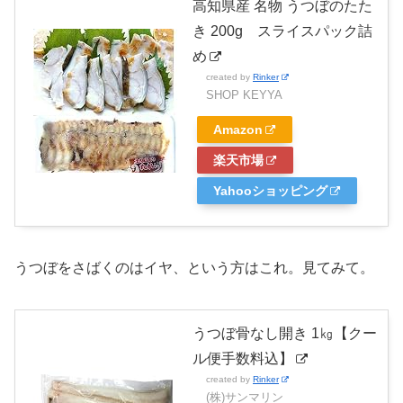
高知県産 名物 うつぼのたた
き 200g スライスパック詰
め
created by
Rinker
SHOP KEYYA
Amazon
楽天市場
Yahooショッピング
うつぼをさばくのはイヤ、という方はこれ。見てみて。
うつぼ骨なし開き 1㎏【クー
ル便手数料込】
created by
Rinker
(株)サンマリン