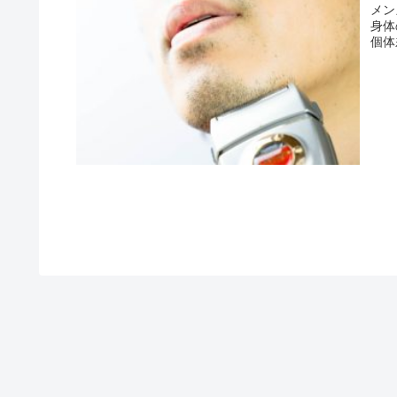
メン
身体
個体