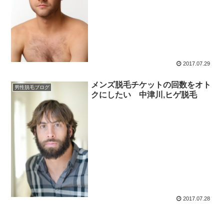
2017.07.29
メンズ脱毛チケットの回数をオト
男性脱毛ブログ
クにしたい 中津川,ヒゲ脱毛
2017.07.28