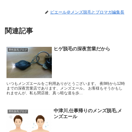
ビエール＠メンズ脱毛とブロマガ編集長
関連記事
ヒゲ脱毛の深夜営業だから
男性脱毛ブログ
いつもメンズエールをご利用ありがとうございます。 夜8時から12時
までの深夜営業店であります、メンズエール。 お客様もそうかもし
れませんが、私も閉店後、真っ暗な道を歩...
中津川,仕事帰りのメンズ脱毛,メ
男性脱毛ブログ
ンズエール