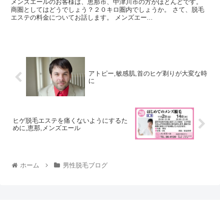
メンズエールのお客様は、恵那市、中津川市の方がほとんどです。
商圏としてはどうでしょう？２０キロ圏内でしょうか。 さて、脱毛
エステの料金についてお話します。 メンズエー...
アトピー,敏感肌,首のヒゲ剃りが大変な時
に
ヒゲ脱毛エステを痛くないようにするた
めに,恵那,メンズエール
ホーム
男性脱毛ブログ