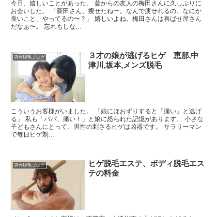
今日、嬉しいことがあった。 昔からの友人の梅田さんに久しぶりに
お会いした。 「新田さん、痩せたねー。なんで痩せれるの。なにか
良いこと、やってるの〜？」 嬉しいよね。梅田さんは喜ばせ屋さん
だなぁ〜。 忘れもしな...
３才の娘が逃げるヒゲ 恵那,中
男性脱毛ブログ
津川,坂本,メンズ脱毛
こういうお客様がいました。 「娘にほおずりすると『痛い』と逃げ
る」 私も「パパ、痛い！」と娘に怒られた記憶があります。 小さな
子どもさんにとって、男性の刺さるヒゲは凶器です。 サラリーマン
で毎日ヒゲ剃...
ヒゲ脱毛エステ、ボディ脱毛エス
男性脱毛ブログ
テの料金