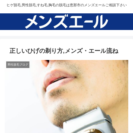
ヒゲ脱毛,男性脱毛,すね毛,胸毛の脱毛は恵那市のメンズエールご相談下さい
正しいひげの剃り方,メンズ・エール流ね
男性脱毛ブログ