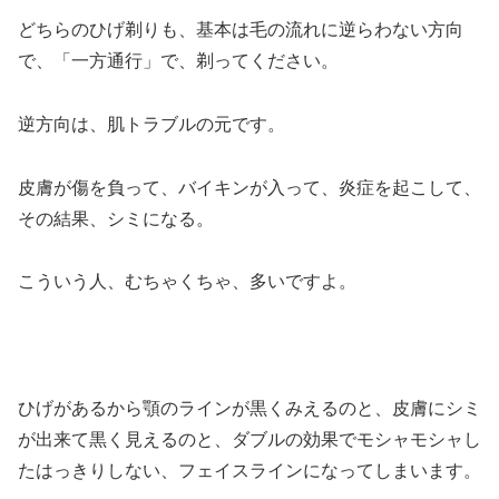
どちらのひげ剃りも、基本は毛の流れに逆らわない方向
で、「一方通行」で、剃ってください。
逆方向は、肌トラブルの元です。
皮膚が傷を負って、バイキンが入って、炎症を起こして、
その結果、シミになる。
こういう人、むちゃくちゃ、多いですよ。
ひげがあるから顎のラインが黒くみえるのと、皮膚にシミ
が出来て黒く見えるのと、ダブルの効果でモシャモシャし
たはっきりしない、フェイスラインになってしまいます。