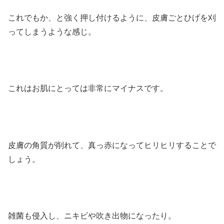
これでもか、と強く押し付けるように、皮膚ごとひげを刈
ってしまうような感じ。
これはお肌にとっては非常にマイナスです。
皮膚の角質が削れて、真っ赤になってヒリヒリすることで
しょう。
雑菌も侵入し、ニキビや吹き出物になったり。