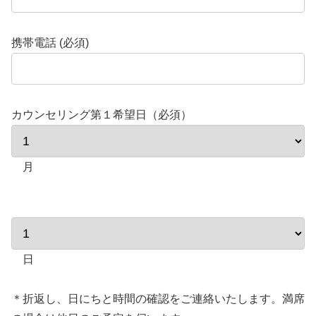
携帯電話 (必須)
カウンセリング第１希望日（必須）
月
日
＊折返し、日にちと時間の確認をご連絡いたします。満席