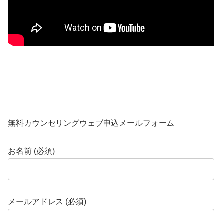
無料カウンセリングウェブ申込メールフォーム
お名前 (必須)
メールアドレス (必須)