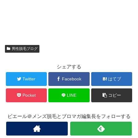
男性脱毛ブログ
シェアする
Twitter
Facebook
はてブ
Pocket
LINE
コピー
ビエール＠メンズ脱毛とブロマガ編集長をフォローする