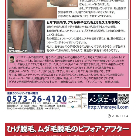
2016.11.04