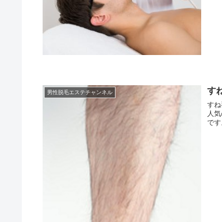
す
男性脱毛エステチャンネル
すね
人気
です