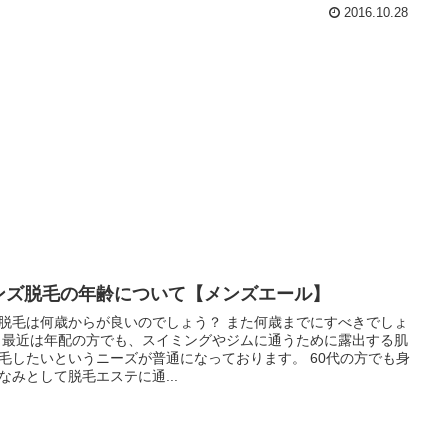
2016.10.28
ンズ脱毛の年齢について【メンズエール】
脱毛は何歳からが良いのでしょう？ また何歳までにすべきでしょ
 最近は年配の方でも、スイミングやジムに通うために露出する肌
毛したいというニーズが普通になっております。 60代の方でも身
なみとして脱毛エステに通...