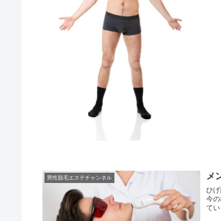
メ
男性脱毛エステチャンネル
ひげ
今の
てい