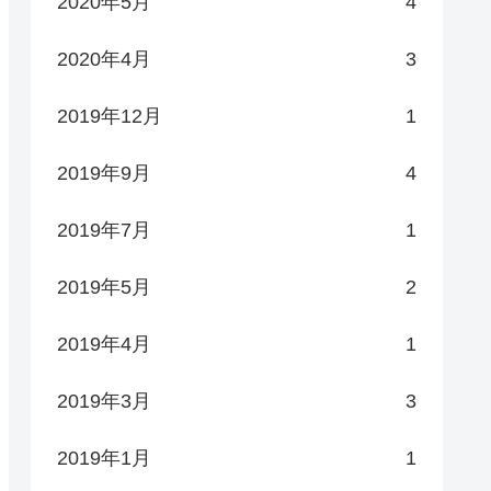
2020年5月
4
2020年4月
3
2019年12月
1
2019年9月
4
2019年7月
1
2019年5月
2
2019年4月
1
2019年3月
3
2019年1月
1