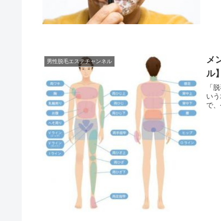
メ
男性脱毛エステチャンネル
ル
「脱
いう
で、