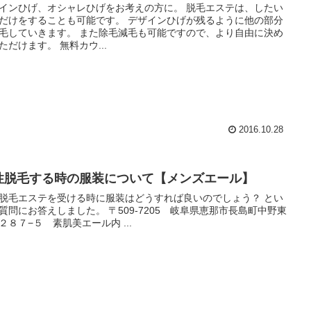
インひげ、オシャレひげをお考えの方に。 脱毛エステは、したい
だけをすることも可能です。 デザインひげが残るように他の部分
毛していきます。 また除毛減毛も可能ですので、より自由に決め
ただけます。 無料カウ...
2016.10.28
性脱毛する時の服装について【メンズエール】
脱毛エステを受ける時に服装はどうすれば良いのでしょう？ とい
質問にお答えしました。 〒509-7205 岐阜県恵那市長島町中野東
２８７−５ 素肌美エール内 ...