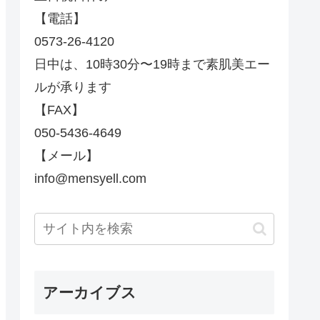
【電話】
0573-26-4120
日中は、10時30分〜19時まで素肌美エー
ルが承ります
【FAX】
050-5436-4649
【メール】
info@mensyell.com
アーカイブス