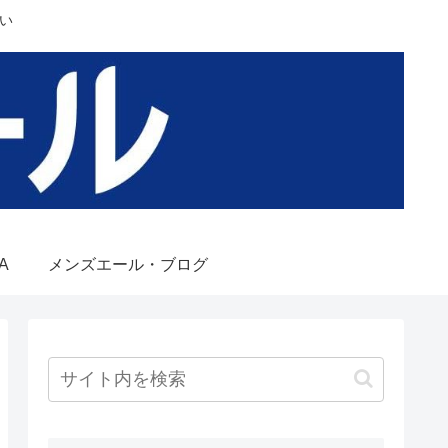
い
A
メンズエール・ブログ