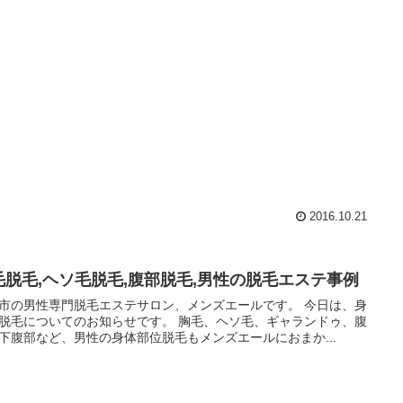
2016.10.21
毛脱毛,ヘソ毛脱毛,腹部脱毛,男性の脱毛エステ事例
市の男性専門脱毛エステサロン、メンズエールです。 今日は、身
脱毛についてのお知らせです。 胸毛、ヘソ毛、ギャランドゥ、腹
下腹部など、男性の身体部位脱毛もメンズエールにおまか...