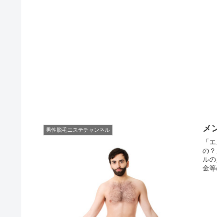
メ
男性脱毛エステチャンネル
「エ
の？
ルの
金等