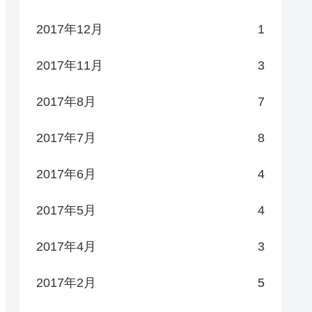
2017年12月
1
2017年11月
3
2017年8月
7
2017年7月
8
2017年6月
4
2017年5月
4
2017年4月
3
2017年2月
5