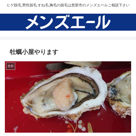
ヒゲ脱毛,男性脱毛,すね毛,胸毛の脱毛は恵那市のメンズエールご相談下さい
牡蠣小屋やります
恵那