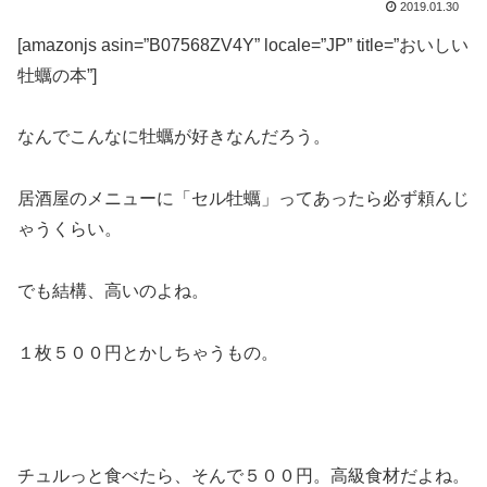
2019.01.30
[amazonjs asin=”B07568ZV4Y” locale=”JP” title=”おいしい
牡蠣の本”]
なんでこんなに牡蠣が好きなんだろう。
居酒屋のメニューに「セル牡蠣」ってあったら必ず頼んじ
ゃうくらい。
でも結構、高いのよね。
１枚５００円とかしちゃうもの。
チュルっと食べたら、そんで５００円。高級食材だよね。