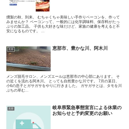
燻製の秋、到来。 むちゃくちゃ美味しい手作りベーコンを、作って
みませんか？ ベーコンって、一般的には化学調味料、保存料がたっ
ぷりの加工品。 子供も大好きな味だけど、家族の健康を考えると不
安になるものです。 ...
恵那市、豊かな川、阿木川
恵那
メンズ脱毛サロン、メンズエールは恵那市の中心部にあります。 そ
の近くを流れる阿木川。 とっても自然豊かな川です。 7月の某日、
小6の息子とガサガサをやりに行きました。 ガサガサとは、タモを川
ぷちの草む...
岐阜県緊急事態宣言による休業の
恵那
お知らせと予約変更のお願い