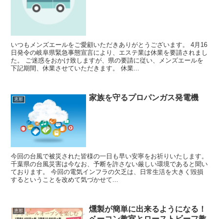
いつもメンズエールをご愛顧いただきありがとうございます。 4月16
日発令の岐阜県緊急事態宣言により、エステ業は休業を要請されまし
た。 ご迷惑をおかけ致しますが、県の要請に従い、メンズエールを
下記期間、休業させていただきます。 休業...
家族を守るプロパンガス発電機
恵那
今回の台風で被災された皆様の一日も早い安寧をお祈りいたします。
千葉県の台風災害は今なお、予断を許さない厳しい環境であると聞い
ております。 今回の電気インフラの欠乏は、日常生活を大きく毀損
するということを改めて気づかせて...
燻製が簡単に出来るようになる！
恵那
ベーコン教室とローストビーフ教